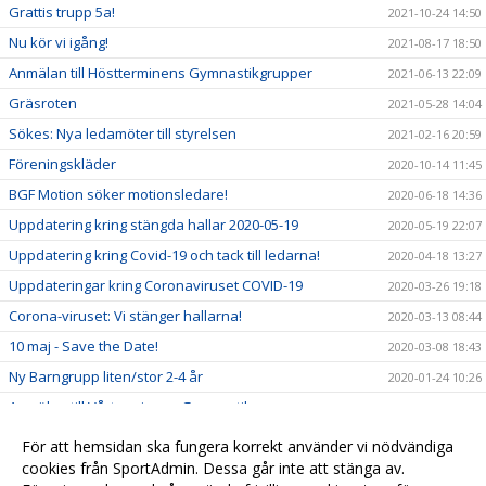
Grattis trupp 5a!
2021-10-24 14:50
Nu kör vi igång!
2021-08-17 18:50
Anmälan till Höstterminens Gymnastikgrupper
2021-06-13 22:09
Gräsroten
2021-05-28 14:04
Sökes: Nya ledamöter till styrelsen
2021-02-16 20:59
Föreningskläder
2020-10-14 11:45
BGF Motion söker motionsledare!
2020-06-18 14:36
Uppdatering kring stängda hallar 2020-05-19
2020-05-19 22:07
Uppdatering kring Covid-19 och tack till ledarna!
2020-04-18 13:27
Uppdateringar kring Coronaviruset COVID-19
2020-03-26 19:18
Corona-viruset: Vi stänger hallarna!
2020-03-13 08:44
10 maj - Save the Date!
2020-03-08 18:43
Ny Barngrupp liten/stor 2-4 år
2020-01-24 10:26
Anmälan till Vårterminens Gymnastikgrupper
2019-12-01 10:30
Stort TACK till alla er som kom på vår uppvisning!
2019-11-30 13:25
För att hemsidan ska fungera korrekt använder vi nödvändiga
Tack för sommaren och välkomna till höstterminen!
cookies från SportAdmin. Dessa går inte att stänga av.
2019-08-29 14:15