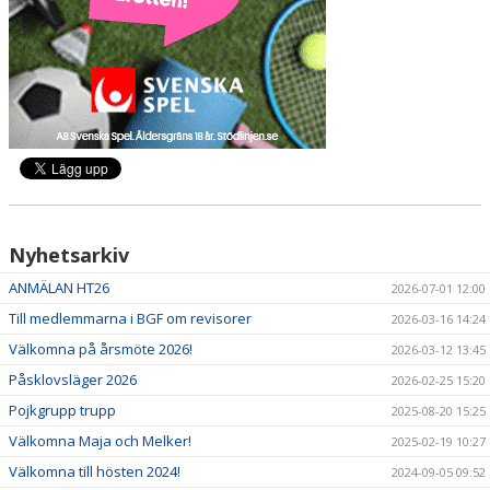
Nyhetsarkiv
ANMÄLAN HT26
2026-07-01 12:00
Till medlemmarna i BGF om revisorer
2026-03-16 14:24
Välkomna på årsmöte 2026!
2026-03-12 13:45
Påsklovsläger 2026
2026-02-25 15:20
Pojkgrupp trupp
2025-08-20 15:25
Välkomna Maja och Melker!
2025-02-19 10:27
Välkomna till hösten 2024!
2024-09-05 09:52