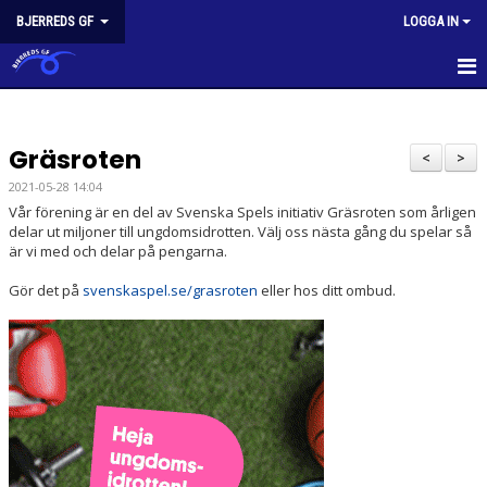
BJERREDS GF
LOGGA IN
BGF HEM
Gräsroten
NYHETER
<
>
2021-05-28 14:04
KONTAKT
Vår förening är en del av Svenska Spels initiativ Gräsroten som årligen
delar ut miljoner till ungdomsidrotten. Välj oss nästa gång du spelar så
OM FÖRENINGEN
är vi med och delar på pengarna.
Gör det på
svenskaspel.se/grasroten
eller hos ditt ombud.
KALENDER
PRISER
BLI LEDARE HOS OSS!
KÖP & SÄLJ
FÖRENINGSKLÄDER & DRÄKT