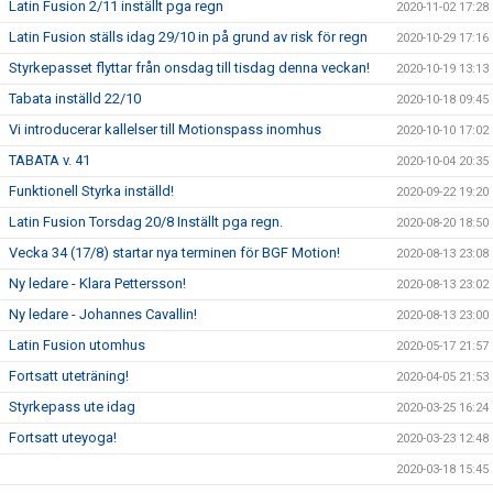
Latin Fusion 2/11 inställt pga regn
2020-11-02 17:28
Latin Fusion ställs idag 29/10 in på grund av risk för regn
2020-10-29 17:16
Styrkepasset flyttar från onsdag till tisdag denna veckan!
2020-10-19 13:13
Tabata inställd 22/10
2020-10-18 09:45
Vi introducerar kallelser till Motionspass inomhus
2020-10-10 17:02
TABATA v. 41
2020-10-04 20:35
Funktionell Styrka inställd!
2020-09-22 19:20
Latin Fusion Torsdag 20/8 Inställt pga regn.
2020-08-20 18:50
Vecka 34 (17/8) startar nya terminen för BGF Motion!
2020-08-13 23:08
Ny ledare - Klara Pettersson!
2020-08-13 23:02
Ny ledare - Johannes Cavallin!
2020-08-13 23:00
Latin Fusion utomhus
2020-05-17 21:57
Fortsatt uteträning!
2020-04-05 21:53
Styrkepass ute idag
2020-03-25 16:24
Fortsatt uteyoga!
2020-03-23 12:48
2020-03-18 15:45