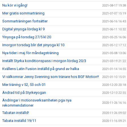
Nu kör vi igång!
2021-08-17 19:38
Mer gratis sommarträning
2021-07-07 15:19
Sommarträningen fortsätter
2021-06-16 16:43
Digital yinyoga lördag kl 9
2021-06-11 10:32
Yinyoga på torsdag 27/5 kl 20
2021-05-25 16:06
Imorgon torsdag blir det yinyoga kl 10
2021-05-12 17:12
Nya tider i maj för måndagsträning
2021-05-08 13:06
Inställt Styrka konditionspass i morgon lördag 20/3
2021-03-19 21:22
Kvällens Latin Fusion inställd på grund av halka
2021-01-14 14:55
Vi välkomnar Jenny Svenning som tränare hos BGF Motion!!
2021-01-10 15:01
Mer träning v 52, 53 och 01
2020-12-20 20:18
Ändrad tid på Styrkeyogan
2020-12-13 22:55
Ändringar i motionsverksamheten pga nya
2020-11-26 16:16
rekommendationer
Tabatan inställd!
2020-11-26 09:02
Tabata inställd 19/11
2020-11-16 09:21