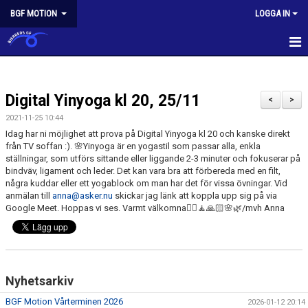
BGF MOTION
LOGGA IN
BGF MOTION
Digital Yinyoga kl 20, 25/11
NYHETER
<
>
2021-11-25 10:44
KALENDER
Idag har ni möjlighet att prova på Digital Yinyoga kl 20 och kanske direkt
från TV soffan :). 🌸Yinyoga är en yogastil som passar alla, enkla
ANMÄLAN OCH DELTAGANDE
ställningar, som utförs sittande eller liggande 2-3 minuter och fokuserar på
bindväv, ligament och leder. Det kan vara bra att förbereda med en filt,
några kuddar eller ett yogablock om man har det för vissa övningar. Vid
PASSBESKRIVNINGAR
anmälan till
anna@asker.nu
skickar jag länk att koppla upp sig på via
Google Meet. Hoppas vi ses. Varmt välkomna🧘‍♀️🧘🙏🏻🌸🌿/mvh Anna
AVGIFTER
HITTA HIT
KONTAKT
Nyhetsarkiv
BGF Motion Vårterminen 2026
2026-01-12 20:14