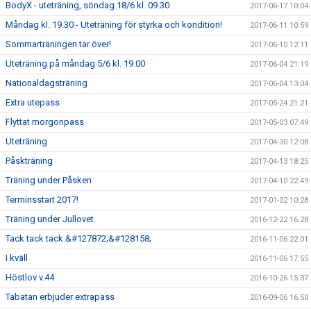
BodyX - uteträning, söndag 18/6 kl. 09.30
2017-06-17 10:04
Måndag kl. 19.30 - Uteträning för styrka och kondition!
2017-06-11 10:59
Sommarträningen tar över!
2017-06-10 12:11
Uteträning på måndag 5/6 kl. 19.00
2017-06-04 21:19
Nationaldagsträning
2017-06-04 13:04
Extra utepass
2017-05-24 21:21
Flyttat morgonpass
2017-05-03 07:49
Uteträning
2017-04-30 12:08
Påskträning
2017-04-13 18:25
Träning under Påsken
2017-04-10 22:49
Terminsstart 2017!
2017-01-02 10:28
Träning under Jullovet
2016-12-22 16:28
Tack tack tack &#127872;&#128158;
2016-11-06 22:01
I kväll
2016-11-06 17:55
Höstlov v.44
2016-10-26 15:37
Tabatan erbjuder extrapass
2016-09-06 16:50