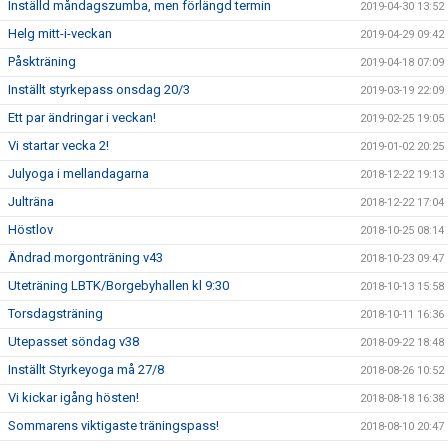
Inställd måndagszumba, men förlängd termin
2019-04-30 13:52
Helg mitt-i-veckan
2019-04-29 09:42
Påskträning
2019-04-18 07:09
Inställt styrkepass onsdag 20/3
2019-03-19 22:09
Ett par ändringar i veckan!
2019-02-25 19:05
Vi startar vecka 2!
2019-01-02 20:25
Julyoga i mellandagarna
2018-12-22 19:13
Julträna
2018-12-22 17:04
Höstlov
2018-10-25 08:14
Ändrad morgonträning v43
2018-10-23 09:47
Uteträning LBTK/Borgebyhallen kl 9:30
2018-10-13 15:58
Torsdagsträning
2018-10-11 16:36
Utepasset söndag v38
2018-09-22 18:48
Inställt Styrkeyoga må 27/8
2018-08-26 10:52
Vi kickar igång hösten!
2018-08-18 16:38
Sommarens viktigaste träningspass!
2018-08-10 20:47