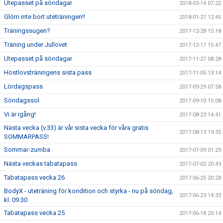
Utepasset på söndagar
2018-03-14 07:22
Glöm inte bort uteträningen!!
2018-01-27 12:45
Träningssugen?
2017-12-28 15:18
Träning under Jullovet
2017-12-17 15:47
Utepasset på söndagar
2017-11-27 08:28
Höstlovsträningens sista pass
2017-11-05 13:14
Lördagspass
2017-09-29 07:58
Söndagssol
2017-09-10 15:08
Vi är igång!
2017-08-23 14:41
Nästa vecka (v.33) är vår sista vecka för våra gratis
2017-08-13 19:35
SOMMARPASS!
Sommar-zumba
2017-07-09 01:29
Nästa veckas tabatapass
2017-07-02 20:43
Tabatapass vecka 26
2017-06-25 20:28
BodyX - uteträning för kondition och styrka - nu på söndag,
2017-06-23 14:33
kl. 09.30
Tabatapass vecka 25
2017-06-18 20:14