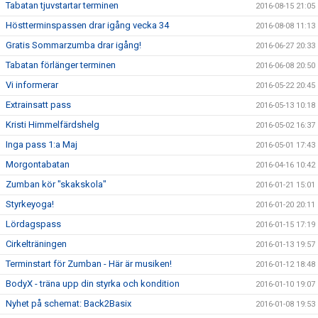
Tabatan tjuvstartar terminen
2016-08-15 21:05
Höstterminspassen drar igång vecka 34
2016-08-08 11:13
Gratis Sommarzumba drar igång!
2016-06-27 20:33
Tabatan förlänger terminen
2016-06-08 20:50
Vi informerar
2016-05-22 20:45
Extrainsatt pass
2016-05-13 10:18
Kristi Himmelfärdshelg
2016-05-02 16:37
Inga pass 1:a Maj
2016-05-01 17:43
Morgontabatan
2016-04-16 10:42
Zumban kör "skakskola"
2016-01-21 15:01
Styrkeyoga!
2016-01-20 20:11
Lördagspass
2016-01-15 17:19
Cirkelträningen
2016-01-13 19:57
Terminstart för Zumban - Här är musiken!
2016-01-12 18:48
BodyX - träna upp din styrka och kondition
2016-01-10 19:07
Nyhet på schemat: Back2Basix
2016-01-08 19:53