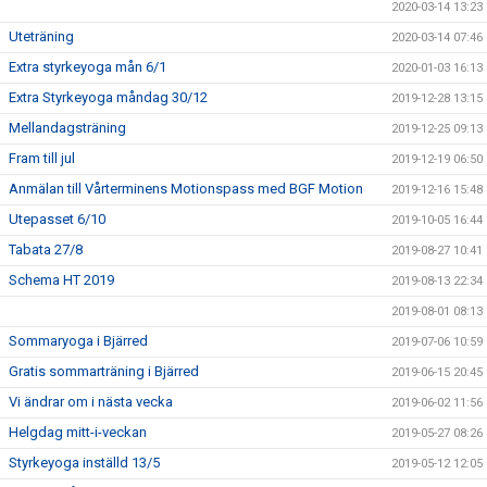
2020-03-14 13:23
Uteträning
2020-03-14 07:46
Extra styrkeyoga mån 6/1
2020-01-03 16:13
Extra Styrkeyoga måndag 30/12
2019-12-28 13:15
Mellandagsträning
2019-12-25 09:13
Fram till jul
2019-12-19 06:50
Anmälan till Vårterminens Motionspass med BGF Motion
2019-12-16 15:48
Utepasset 6/10
2019-10-05 16:44
Tabata 27/8
2019-08-27 10:41
Schema HT 2019
2019-08-13 22:34
2019-08-01 08:13
Sommaryoga i Bjärred
2019-07-06 10:59
Gratis sommarträning i Bjärred
2019-06-15 20:45
Vi ändrar om i nästa vecka
2019-06-02 11:56
Helgdag mitt-i-veckan
2019-05-27 08:26
Styrkeyoga inställd 13/5
2019-05-12 12:05