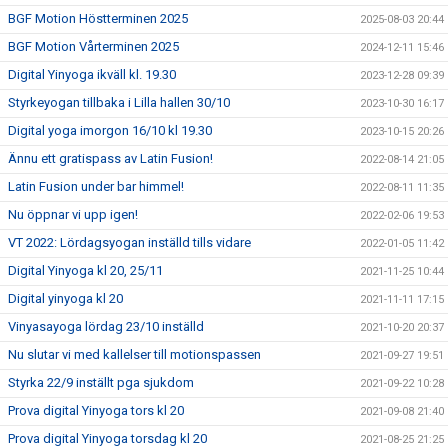
BGF Motion Höstterminen 2025
2025-08-03 20:44
BGF Motion Vårterminen 2025
2024-12-11 15:46
Digital Yinyoga ikväll kl. 19.30
2023-12-28 09:39
Styrkeyogan tillbaka i Lilla hallen 30/10
2023-10-30 16:17
Digital yoga imorgon 16/10 kl 19.30
2023-10-15 20:26
Ännu ett gratispass av Latin Fusion!
2022-08-14 21:05
Latin Fusion under bar himmel!
2022-08-11 11:35
Nu öppnar vi upp igen!
2022-02-06 19:53
VT 2022: Lördagsyogan inställd tills vidare
2022-01-05 11:42
Digital Yinyoga kl 20, 25/11
2021-11-25 10:44
Digital yinyoga kl 20
2021-11-11 17:15
Vinyasayoga lördag 23/10 inställd
2021-10-20 20:37
Nu slutar vi med kallelser till motionspassen
2021-09-27 19:51
Styrka 22/9 inställt pga sjukdom
2021-09-22 10:28
Prova digital Yinyoga tors kl 20
2021-09-08 21:40
Prova digital Yinyoga torsdag kl 20
2021-08-25 21:25