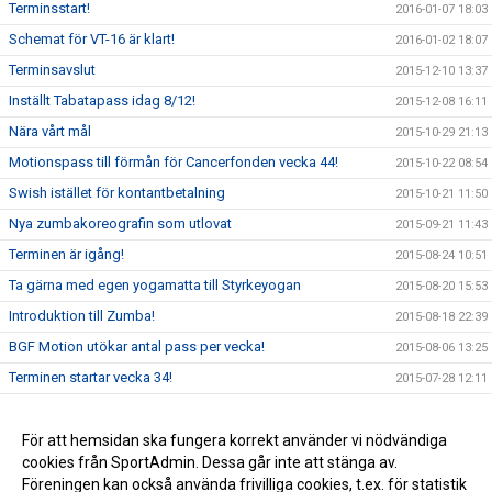
Terminsstart!
2016-01-07 18:03
Schemat för VT-16 är klart!
2016-01-02 18:07
Terminsavslut
2015-12-10 13:37
Inställt Tabatapass idag 8/12!
2015-12-08 16:11
Nära vårt mål
2015-10-29 21:13
Motionspass till förmån för Cancerfonden vecka 44!
2015-10-22 08:54
Swish istället för kontantbetalning
2015-10-21 11:50
Nya zumbakoreografin som utlovat
2015-09-21 11:43
Terminen är igång!
2015-08-24 10:51
Ta gärna med egen yogamatta till Styrkeyogan
2015-08-20 15:53
Introduktion till Zumba!
2015-08-18 22:39
BGF Motion utökar antal pass per vecka!
2015-08-06 13:25
Terminen startar vecka 34!
2015-07-28 12:11
Ändringar i schemat i och kring påsklovet
2015-03-29 08:12
God Jul och Gott Nytt År!
För att hemsidan ska fungera korrekt använder vi nödvändiga
2014-12-22 11:56
cookies från SportAdmin. Dessa går inte att stänga av.
Höstlov vecka 44
2014-10-19 23:45
Föreningen kan också använda frivilliga cookies, t.ex. för statistik