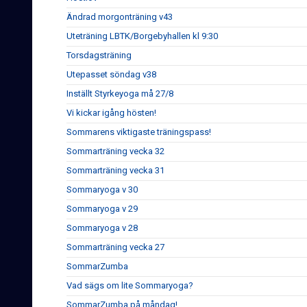
Ändrad morgonträning v43
Uteträning LBTK/Borgebyhallen kl 9:30
Torsdagsträning
Utepasset söndag v38
Inställt Styrkeyoga må 27/8
Vi kickar igång hösten!
Sommarens viktigaste träningspass!
Sommarträning vecka 32
Sommarträning vecka 31
Sommaryoga v 30
Sommaryoga v 29
Sommaryoga v 28
Sommarträning vecka 27
SommarZumba
Vad sägs om lite Sommaryoga?
SommarZumba på måndag!