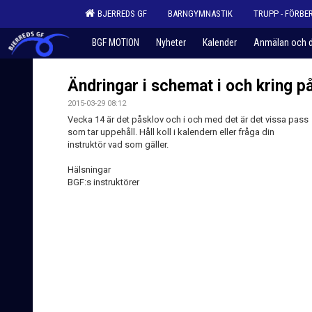
BJERREDS GF
BARNGYMNASTIK
TRUPP - FÖRBE
BGF MOTION
Nyheter
Kalender
Anmälan och d
Ändringar i schemat i och kring p
2015-03-29 08:12
Vecka 14 är det påsklov och i och med det är det vissa pass
som tar uppehåll. Håll koll i kalendern eller fråga din
instruktör vad som gäller.
Hälsningar
BGF:s instruktörer