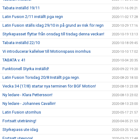
Tabata inställd 19/11
2020-11-16 09:21
Latin Fusion 2/11 inställt pga regn
2020-11-02 17:28
Latin Fusion ställs idag 29/10 in på grund av risk för regn
2020-10-29 17:16
Styrkepasset flyttar från onsdag till tisdag denna veckan!
2020-10-19 13:13
Tabata inställd 22/10
2020-10-18 09:45
Vi introducerar kallelser till Motionspass inomhus
2020-10-10 17:02
TABATA v. 41
2020-10-04 20:35
Funktionell Styrka inställd!
2020-09-22 19:20
Latin Fusion Torsdag 20/8 Inställt pga regn.
2020-08-20 18:50
Vecka 34 (17/8) startar nya terminen för BGF Motion!
2020-08-13 23:08
Ny ledare - Klara Pettersson!
2020-08-13 23:02
Ny ledare - Johannes Cavallin!
2020-08-13 23:00
Latin Fusion utomhus
2020-05-17 21:57
Fortsatt uteträning!
2020-04-05 21:53
Styrkepass ute idag
2020-03-25 16:24
Fortsatt uteyoga!
2020-03-23 12:48