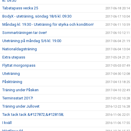
kl. 09.30
Tabatapass vecka 25
2017-06-18 20:14
BodyX - uteträning, söndag 18/6 kl. 09.30
2017-06-17 10:04
Måndag kl. 19.30 - Uteträning för styrka och kondition!
2017-06-11 10:59
Sommarträningen tar över!
2017-06-10 12:11
Uteträning på måndag 5/6 kl. 19.00
2017-06-04 21:19
Nationaldagsträning
2017-06-04 13:04
Extra utepass
2017-05-24 21:21
Flyttat morgonpass
2017-05-03 07:49
Uteträning
2017-04-30 12:08
Påskträning
2017-04-13 18:25
Träning under Påsken
2017-04-10 22:49
Terminsstart 2017!
2017-01-02 10:28
Träning under Jullovet
2016-12-22 16:28
Tack tack tack &#127872;&#128158;
2016-11-06 22:01
I kväll
2016-11-06 17:55
Höstlov v.44