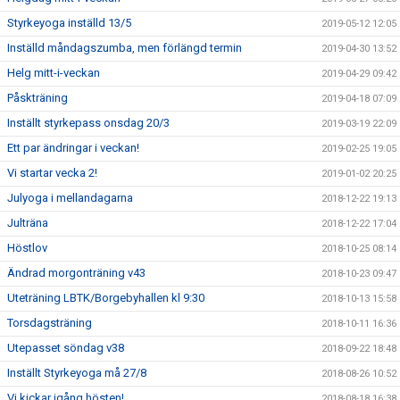
Styrkeyoga inställd 13/5
2019-05-12 12:05
Inställd måndagszumba, men förlängd termin
2019-04-30 13:52
Helg mitt-i-veckan
2019-04-29 09:42
Påskträning
2019-04-18 07:09
Inställt styrkepass onsdag 20/3
2019-03-19 22:09
Ett par ändringar i veckan!
2019-02-25 19:05
Vi startar vecka 2!
2019-01-02 20:25
Julyoga i mellandagarna
2018-12-22 19:13
Julträna
2018-12-22 17:04
Höstlov
2018-10-25 08:14
Ändrad morgonträning v43
2018-10-23 09:47
Uteträning LBTK/Borgebyhallen kl 9:30
2018-10-13 15:58
Torsdagsträning
2018-10-11 16:36
Utepasset söndag v38
2018-09-22 18:48
Inställt Styrkeyoga må 27/8
2018-08-26 10:52
Vi kickar igång hösten!
2018-08-18 16:38