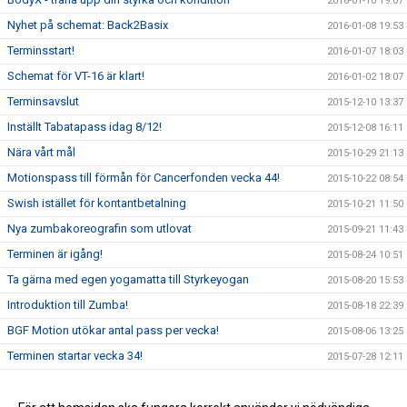
2016-01-10 19:07
Nyhet på schemat: Back2Basix
2016-01-08 19:53
Terminsstart!
2016-01-07 18:03
Schemat för VT-16 är klart!
2016-01-02 18:07
Terminsavslut
2015-12-10 13:37
Inställt Tabatapass idag 8/12!
2015-12-08 16:11
Nära vårt mål
2015-10-29 21:13
Motionspass till förmån för Cancerfonden vecka 44!
2015-10-22 08:54
Swish istället för kontantbetalning
2015-10-21 11:50
Nya zumbakoreografin som utlovat
2015-09-21 11:43
Terminen är igång!
2015-08-24 10:51
Ta gärna med egen yogamatta till Styrkeyogan
2015-08-20 15:53
Introduktion till Zumba!
2015-08-18 22:39
BGF Motion utökar antal pass per vecka!
2015-08-06 13:25
Terminen startar vecka 34!
2015-07-28 12:11
Ändringar i schemat i och kring påsklovet
2015-03-29 08:12
God Jul och Gott Nytt År!