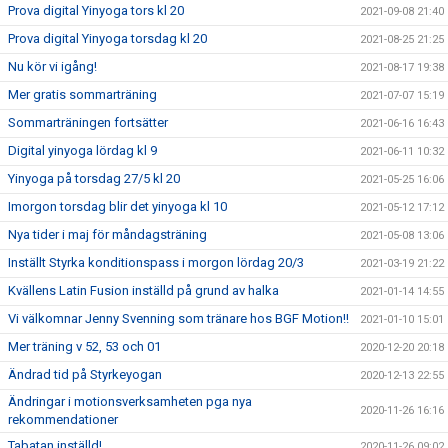
Prova digital Yinyoga tors kl 20
2021-09-08 21:40
Prova digital Yinyoga torsdag kl 20
2021-08-25 21:25
Nu kör vi igång!
2021-08-17 19:38
Mer gratis sommarträning
2021-07-07 15:19
Sommarträningen fortsätter
2021-06-16 16:43
Digital yinyoga lördag kl 9
2021-06-11 10:32
Yinyoga på torsdag 27/5 kl 20
2021-05-25 16:06
Imorgon torsdag blir det yinyoga kl 10
2021-05-12 17:12
Nya tider i maj för måndagsträning
2021-05-08 13:06
Inställt Styrka konditionspass i morgon lördag 20/3
2021-03-19 21:22
Kvällens Latin Fusion inställd på grund av halka
2021-01-14 14:55
Vi välkomnar Jenny Svenning som tränare hos BGF Motion!!
2021-01-10 15:01
Mer träning v 52, 53 och 01
2020-12-20 20:18
Ändrad tid på Styrkeyogan
2020-12-13 22:55
Ändringar i motionsverksamheten pga nya
2020-11-26 16:16
rekommendationer
Tabatan inställd!
2020-11-26 09:02