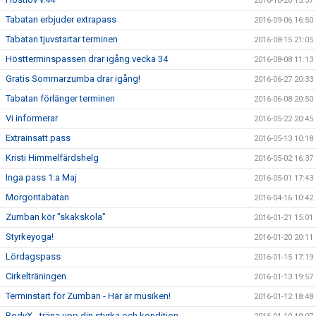
2016-10-26 15:37
Tabatan erbjuder extrapass
2016-09-06 16:50
Tabatan tjuvstartar terminen
2016-08-15 21:05
Höstterminspassen drar igång vecka 34
2016-08-08 11:13
Gratis Sommarzumba drar igång!
2016-06-27 20:33
Tabatan förlänger terminen
2016-06-08 20:50
Vi informerar
2016-05-22 20:45
Extrainsatt pass
2016-05-13 10:18
Kristi Himmelfärdshelg
2016-05-02 16:37
Inga pass 1:a Maj
2016-05-01 17:43
Morgontabatan
2016-04-16 10:42
Zumban kör "skakskola"
2016-01-21 15:01
Styrkeyoga!
2016-01-20 20:11
Lördagspass
2016-01-15 17:19
Cirkelträningen
2016-01-13 19:57
Terminstart för Zumban - Här är musiken!
2016-01-12 18:48
BodyX - träna upp din styrka och kondition