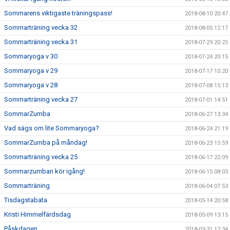
Sommarens viktigaste träningspass!
2018-08-10 20:47
Sommarträning vecka 32
2018-08-05 12:17
Sommarträning vecka 31
2018-07-29 20:25
Sommaryoga v 30
2018-07-24 20:15
Sommaryoga v 29
2018-07-17 10:20
Sommaryoga v 28
2018-07-08 15:13
Sommarträning vecka 27
2018-07-01 14:51
SommarZumba
2018-06-27 13:34
Vad sägs om lite Sommaryoga?
2018-06-24 21:19
SommarZumba på måndag!
2018-06-23 15:59
Sommarträning vecka 25
2018-06-17 22:09
Sommarzumban kör igång!
2018-06-15 08:03
Sommarträning
2018-06-04 07:53
Tisdagstabata
2018-05-14 20:58
Kristi Himmelfärdsdag
2018-05-09 13:15
Påskdagen
2018-03-31 12:34