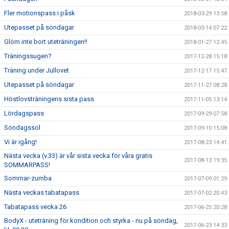
Fler motionspass i påsk
2018-03-29 13:58
Utepasset på söndagar
2018-03-14 07:22
Glöm inte bort uteträningen!!
2018-01-27 12:45
Träningssugen?
2017-12-28 15:18
Träning under Jullovet
2017-12-17 15:47
Utepasset på söndagar
2017-11-27 08:28
Höstlovsträningens sista pass
2017-11-05 13:14
Lördagspass
2017-09-29 07:58
Söndagssol
2017-09-10 15:08
Vi är igång!
2017-08-23 14:41
Nästa vecka (v.33) är vår sista vecka för våra gratis
2017-08-13 19:35
SOMMARPASS!
Sommar-zumba
2017-07-09 01:29
Nästa veckas tabatapass
2017-07-02 20:43
Tabatapass vecka 26
2017-06-25 20:28
BodyX - uteträning för kondition och styrka - nu på söndag,
2017-06-23 14:33