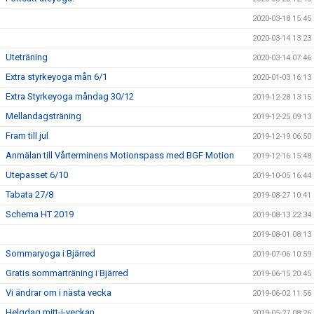
2020-03-18 15:45
2020-03-14 13:23
Uteträning
2020-03-14 07:46
Extra styrkeyoga mån 6/1
2020-01-03 16:13
Extra Styrkeyoga måndag 30/12
2019-12-28 13:15
Mellandagsträning
2019-12-25 09:13
Fram till jul
2019-12-19 06:50
Anmälan till Vårterminens Motionspass med BGF Motion
2019-12-16 15:48
Utepasset 6/10
2019-10-05 16:44
Tabata 27/8
2019-08-27 10:41
Schema HT 2019
2019-08-13 22:34
2019-08-01 08:13
Sommaryoga i Bjärred
2019-07-06 10:59
Gratis sommarträning i Bjärred
2019-06-15 20:45
Vi ändrar om i nästa vecka
2019-06-02 11:56
Helgdag mitt-i-veckan
2019-05-27 08:26