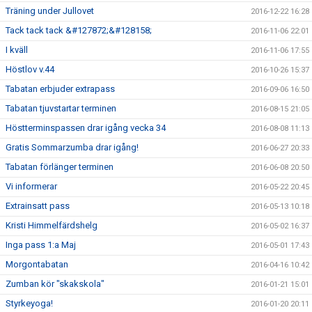
Träning under Jullovet
2016-12-22 16:28
Tack tack tack &#127872;&#128158;
2016-11-06 22:01
I kväll
2016-11-06 17:55
Höstlov v.44
2016-10-26 15:37
Tabatan erbjuder extrapass
2016-09-06 16:50
Tabatan tjuvstartar terminen
2016-08-15 21:05
Höstterminspassen drar igång vecka 34
2016-08-08 11:13
Gratis Sommarzumba drar igång!
2016-06-27 20:33
Tabatan förlänger terminen
2016-06-08 20:50
Vi informerar
2016-05-22 20:45
Extrainsatt pass
2016-05-13 10:18
Kristi Himmelfärdshelg
2016-05-02 16:37
Inga pass 1:a Maj
2016-05-01 17:43
Morgontabatan
2016-04-16 10:42
Zumban kör "skakskola"
2016-01-21 15:01
Styrkeyoga!
2016-01-20 20:11