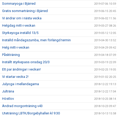
Sommaryoga i Bjärred
2019-07-06 10:59
Gratis sommarträning i Bjärred
2019-06-15 20:45
Vi ändrar om i nästa vecka
2019-06-02 11:56
Helgdag mitt-i-veckan
2019-05-27 08:26
Styrkeyoga inställd 13/5
2019-05-12 12:05
Inställd måndagszumba, men förlängd termin
2019-04-30 13:52
Helg mitt-i-veckan
2019-04-29 09:42
Påskträning
2019-04-18 07:09
Inställt styrkepass onsdag 20/3
2019-03-19 22:09
Ett par ändringar i veckan!
2019-02-25 19:05
Vi startar vecka 2!
2019-01-02 20:25
Julyoga i mellandagarna
2018-12-22 19:13
Julträna
2018-12-22 17:04
Höstlov
2018-10-25 08:14
Ändrad morgonträning v43
2018-10-23 09:47
Uteträning LBTK/Borgebyhallen kl 9:30
2018-10-13 15:58