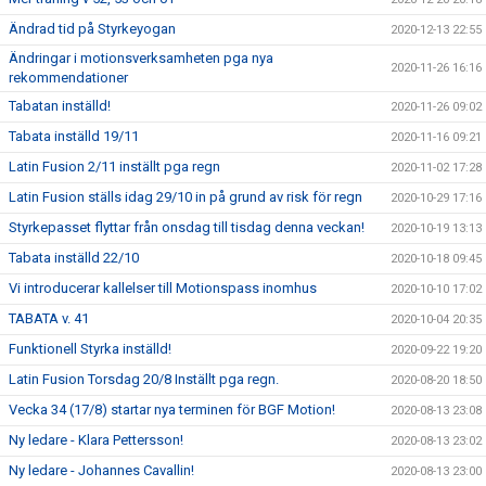
Ändrad tid på Styrkeyogan
2020-12-13 22:55
Ändringar i motionsverksamheten pga nya
2020-11-26 16:16
rekommendationer
Tabatan inställd!
2020-11-26 09:02
Tabata inställd 19/11
2020-11-16 09:21
Latin Fusion 2/11 inställt pga regn
2020-11-02 17:28
Latin Fusion ställs idag 29/10 in på grund av risk för regn
2020-10-29 17:16
Styrkepasset flyttar från onsdag till tisdag denna veckan!
2020-10-19 13:13
Tabata inställd 22/10
2020-10-18 09:45
Vi introducerar kallelser till Motionspass inomhus
2020-10-10 17:02
TABATA v. 41
2020-10-04 20:35
Funktionell Styrka inställd!
2020-09-22 19:20
Latin Fusion Torsdag 20/8 Inställt pga regn.
2020-08-20 18:50
Vecka 34 (17/8) startar nya terminen för BGF Motion!
2020-08-13 23:08
Ny ledare - Klara Pettersson!
2020-08-13 23:02
Ny ledare - Johannes Cavallin!
2020-08-13 23:00