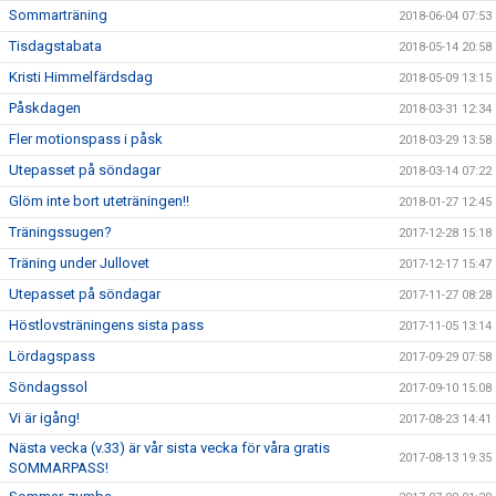
Sommarträning
2018-06-04 07:53
Tisdagstabata
2018-05-14 20:58
Kristi Himmelfärdsdag
2018-05-09 13:15
Påskdagen
2018-03-31 12:34
Fler motionspass i påsk
2018-03-29 13:58
Utepasset på söndagar
2018-03-14 07:22
Glöm inte bort uteträningen!!
2018-01-27 12:45
Träningssugen?
2017-12-28 15:18
Träning under Jullovet
2017-12-17 15:47
Utepasset på söndagar
2017-11-27 08:28
Höstlovsträningens sista pass
2017-11-05 13:14
Lördagspass
2017-09-29 07:58
Söndagssol
2017-09-10 15:08
Vi är igång!
2017-08-23 14:41
Nästa vecka (v.33) är vår sista vecka för våra gratis
2017-08-13 19:35
SOMMARPASS!