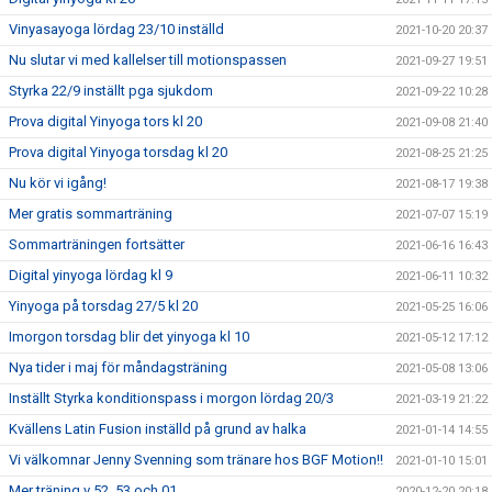
Vinyasayoga lördag 23/10 inställd
2021-10-20 20:37
Nu slutar vi med kallelser till motionspassen
2021-09-27 19:51
Styrka 22/9 inställt pga sjukdom
2021-09-22 10:28
Prova digital Yinyoga tors kl 20
2021-09-08 21:40
Prova digital Yinyoga torsdag kl 20
2021-08-25 21:25
Nu kör vi igång!
2021-08-17 19:38
Mer gratis sommarträning
2021-07-07 15:19
Sommarträningen fortsätter
2021-06-16 16:43
Digital yinyoga lördag kl 9
2021-06-11 10:32
Yinyoga på torsdag 27/5 kl 20
2021-05-25 16:06
Imorgon torsdag blir det yinyoga kl 10
2021-05-12 17:12
Nya tider i maj för måndagsträning
2021-05-08 13:06
Inställt Styrka konditionspass i morgon lördag 20/3
2021-03-19 21:22
Kvällens Latin Fusion inställd på grund av halka
2021-01-14 14:55
Vi välkomnar Jenny Svenning som tränare hos BGF Motion!!
2021-01-10 15:01
Mer träning v 52, 53 och 01
2020-12-20 20:18