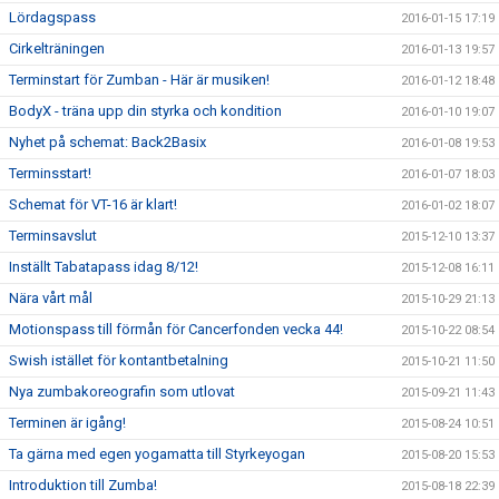
Lördagspass
2016-01-15 17:19
Cirkelträningen
2016-01-13 19:57
Terminstart för Zumban - Här är musiken!
2016-01-12 18:48
BodyX - träna upp din styrka och kondition
2016-01-10 19:07
Nyhet på schemat: Back2Basix
2016-01-08 19:53
Terminsstart!
2016-01-07 18:03
Schemat för VT-16 är klart!
2016-01-02 18:07
Terminsavslut
2015-12-10 13:37
Inställt Tabatapass idag 8/12!
2015-12-08 16:11
Nära vårt mål
2015-10-29 21:13
Motionspass till förmån för Cancerfonden vecka 44!
2015-10-22 08:54
Swish istället för kontantbetalning
2015-10-21 11:50
Nya zumbakoreografin som utlovat
2015-09-21 11:43
Terminen är igång!
2015-08-24 10:51
Ta gärna med egen yogamatta till Styrkeyogan
2015-08-20 15:53
Introduktion till Zumba!
2015-08-18 22:39