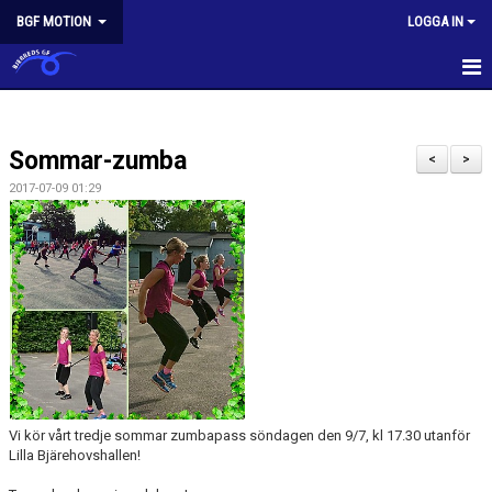
BGF MOTION
LOGGA IN
BGF MOTION
Sommar-zumba
NYHETER
<
>
2017-07-09 01:29
KALENDER
ANMÄLAN OCH DELTAGANDE
PASSBESKRIVNINGAR
AVGIFTER
HITTA HIT
Vi kör vårt tredje sommar zumbapass söndagen den 9/7, kl 17.30 utanför
KONTAKT
Lilla Bjärehovshallen!