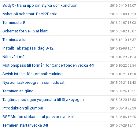
BodyX - träna upp din styrka och kondition
2016-01-10 19:07
Nyhet på schemat: Back2Basix
2016-01-08 19:53
Terminsstart!
2016-01-07 18:03
Schemat för VT-16 är klart!
2016-01-02 18:07
Terminsavslut
2015-12-10 13:37
Inställt Tabatapass idag 8/12!
2015-12-08 16:11
Nära vårt mål
2015-10-29 21:13
Motionspass till förmån för Cancerfonden vecka 44!
2015-10-22 08:54
Swish istället för kontantbetalning
2015-10-21 11:50
Nya zumbakoreografin som utlovat
2015-09-21 11:43
Terminen är igång!
2015-08-24 10:51
Ta gärna med egen yogamatta till Styrkeyogan
2015-08-20 15:53
Introduktion till Zumba!
2015-08-18 22:39
BGF Motion utökar antal pass per vecka!
2015-08-06 13:25
Terminen startar vecka 34!
2015-07-28 12:11
Ändringar i schemat i och kring påsklovet
2015-03-29 08:12