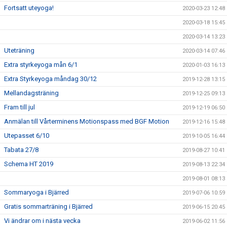
Fortsatt uteyoga!
2020-03-23 12:48
2020-03-18 15:45
2020-03-14 13:23
Uteträning
2020-03-14 07:46
Extra styrkeyoga mån 6/1
2020-01-03 16:13
Extra Styrkeyoga måndag 30/12
2019-12-28 13:15
Mellandagsträning
2019-12-25 09:13
Fram till jul
2019-12-19 06:50
Anmälan till Vårterminens Motionspass med BGF Motion
2019-12-16 15:48
Utepasset 6/10
2019-10-05 16:44
Tabata 27/8
2019-08-27 10:41
Schema HT 2019
2019-08-13 22:34
2019-08-01 08:13
Sommaryoga i Bjärred
2019-07-06 10:59
Gratis sommarträning i Bjärred
2019-06-15 20:45
Vi ändrar om i nästa vecka
2019-06-02 11:56