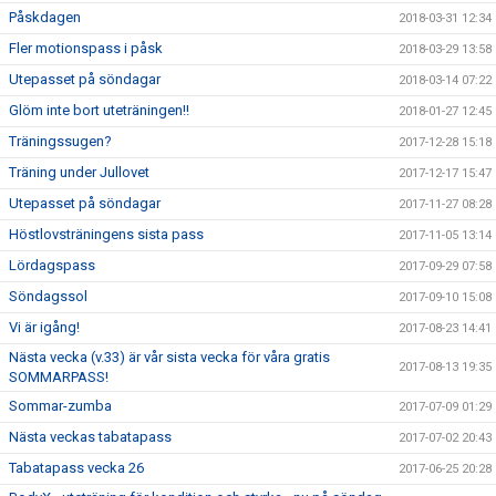
Påskdagen
2018-03-31 12:34
Fler motionspass i påsk
2018-03-29 13:58
Utepasset på söndagar
2018-03-14 07:22
Glöm inte bort uteträningen!!
2018-01-27 12:45
Träningssugen?
2017-12-28 15:18
Träning under Jullovet
2017-12-17 15:47
Utepasset på söndagar
2017-11-27 08:28
Höstlovsträningens sista pass
2017-11-05 13:14
Lördagspass
2017-09-29 07:58
Söndagssol
2017-09-10 15:08
Vi är igång!
2017-08-23 14:41
Nästa vecka (v.33) är vår sista vecka för våra gratis
2017-08-13 19:35
SOMMARPASS!
Sommar-zumba
2017-07-09 01:29
Nästa veckas tabatapass
2017-07-02 20:43
Tabatapass vecka 26
2017-06-25 20:28