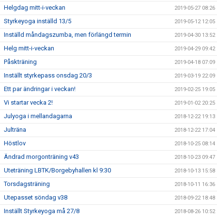
Helgdag mitt-i-veckan
2019-05-27 08:26
Styrkeyoga inställd 13/5
2019-05-12 12:05
Inställd måndagszumba, men förlängd termin
2019-04-30 13:52
Helg mitt-i-veckan
2019-04-29 09:42
Påskträning
2019-04-18 07:09
Inställt styrkepass onsdag 20/3
2019-03-19 22:09
Ett par ändringar i veckan!
2019-02-25 19:05
Vi startar vecka 2!
2019-01-02 20:25
Julyoga i mellandagarna
2018-12-22 19:13
Julträna
2018-12-22 17:04
Höstlov
2018-10-25 08:14
Ändrad morgonträning v43
2018-10-23 09:47
Uteträning LBTK/Borgebyhallen kl 9:30
2018-10-13 15:58
Torsdagsträning
2018-10-11 16:36
Utepasset söndag v38
2018-09-22 18:48
Inställt Styrkeyoga må 27/8
2018-08-26 10:52