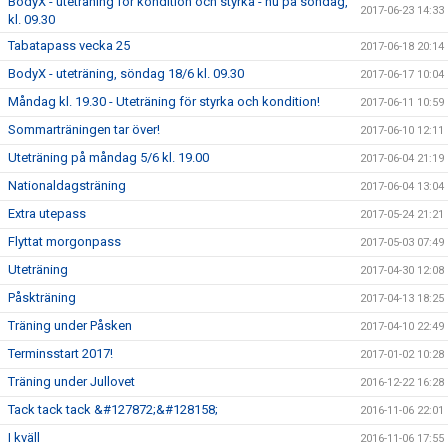
BodyX - uteträning för kondition och styrka - nu på söndag,
2017-06-23 14:33
kl. 09.30
Tabatapass vecka 25
2017-06-18 20:14
BodyX - uteträning, söndag 18/6 kl. 09.30
2017-06-17 10:04
Måndag kl. 19.30 - Uteträning för styrka och kondition!
2017-06-11 10:59
Sommarträningen tar över!
2017-06-10 12:11
Uteträning på måndag 5/6 kl. 19.00
2017-06-04 21:19
Nationaldagsträning
2017-06-04 13:04
Extra utepass
2017-05-24 21:21
Flyttat morgonpass
2017-05-03 07:49
Uteträning
2017-04-30 12:08
Påskträning
2017-04-13 18:25
Träning under Påsken
2017-04-10 22:49
Terminsstart 2017!
2017-01-02 10:28
Träning under Jullovet
2016-12-22 16:28
Tack tack tack &#127872;&#128158;
2016-11-06 22:01
I kväll
2016-11-06 17:55