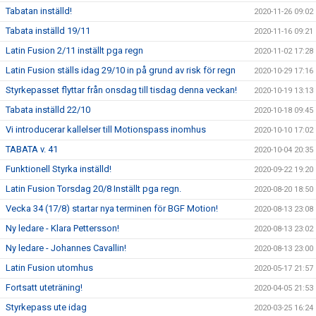
Tabatan inställd!
2020-11-26 09:02
Tabata inställd 19/11
2020-11-16 09:21
Latin Fusion 2/11 inställt pga regn
2020-11-02 17:28
Latin Fusion ställs idag 29/10 in på grund av risk för regn
2020-10-29 17:16
Styrkepasset flyttar från onsdag till tisdag denna veckan!
2020-10-19 13:13
Tabata inställd 22/10
2020-10-18 09:45
Vi introducerar kallelser till Motionspass inomhus
2020-10-10 17:02
TABATA v. 41
2020-10-04 20:35
Funktionell Styrka inställd!
2020-09-22 19:20
Latin Fusion Torsdag 20/8 Inställt pga regn.
2020-08-20 18:50
Vecka 34 (17/8) startar nya terminen för BGF Motion!
2020-08-13 23:08
Ny ledare - Klara Pettersson!
2020-08-13 23:02
Ny ledare - Johannes Cavallin!
2020-08-13 23:00
Latin Fusion utomhus
2020-05-17 21:57
Fortsatt uteträning!
2020-04-05 21:53
Styrkepass ute idag
2020-03-25 16:24