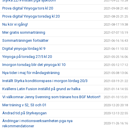
Styrka 22/9 inställt pga sjukdom
2021-09-22 10:28
Prova digital Yinyoga tors kl 20
2021-09-08 21:40
Prova digital Yinyoga torsdag kl 20
2021-08-25 21:25
Nu kör vi igång!
2021-08-17 19:38
Mer gratis sommarträning
2021-07-07 15:19
Sommarträningen fortsätter
2021-06-16 16:43
Digital yinyoga lördag kl 9
2021-06-11 10:32
Yinyoga på torsdag 27/5 kl 20
2021-05-25 16:06
Imorgon torsdag blir det yinyoga kl 10
2021-05-12 17:12
Nya tider i maj för måndagsträning
2021-05-08 13:06
Inställt Styrka konditionspass i morgon lördag 20/3
2021-03-19 21:22
Kvällens Latin Fusion inställd på grund av halka
2021-01-14 14:55
Vi välkomnar Jenny Svenning som tränare hos BGF Motion!!
2021-01-10 15:01
Mer träning v 52, 53 och 01
2020-12-20 20:18
Ändrad tid på Styrkeyogan
2020-12-13 22:55
Ändringar i motionsverksamheten pga nya
2020-11-26 16:16
rekommendationer